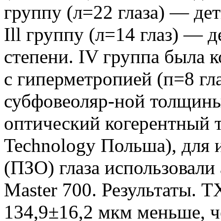
группу (л=22 глаза) — де
Ill группу (л=14 глаз) — 
степени. IV группа была к
с гиперметропией (п=8 гл
субфовеоляр-ной толщины
оптический когерентный
Technology Польша), для 
(ПЗО) глаза использовали
Master 700. Результаты. 
134,9±16,2 мкм меньше, ч