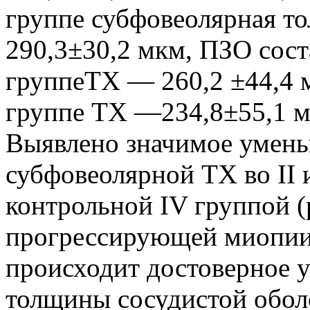
группе субфовеолярная т
290,3±30,2 мкм, ПЗО сост
группеТХ — 260,2 ±44,4 
группе ТХ —234,8±55,1 
Выявлено значимое умень
субфовеолярной ТХ во II и
контрольной IV группой (
прогрессирующей миопии 
происходит достоверное 
толщины сосудистой обол