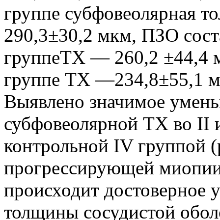
группе субфовеолярная т
290,3±30,2 мкм, ПЗО сост
группеТХ — 260,2 ±44,4 
группе ТХ —234,8±55,1 
Выявлено значимое умень
субфовеолярной ТХ во II и
контрольной IV группой (
прогрессирующей миопии 
происходит достоверное 
толщины сосудистой обол