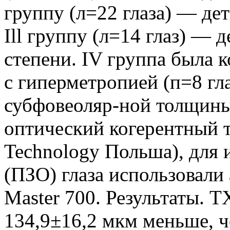
группу (л=22 глаза) — де
Ill группу (л=14 глаз) — 
степени. IV группа была к
с гиперметропией (п=8 гл
субфовеоляр-ной толщины
оптический когерентный
Technology Польша), для 
(ПЗО) глаза использовали
Master 700. Результаты. 
134,9±16,2 мкм меньше, ч