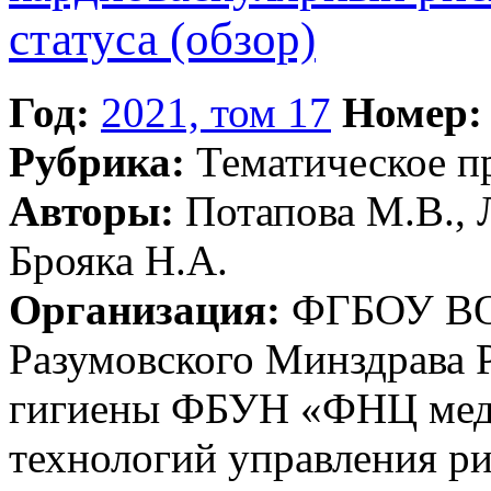
статуса (обзор)
Год:
2021, том 17
Номер:
Рубрика:
Тематическое 
Авторы:
Потапова М.В., Л
Брояка Н.А.
Организация:
ФГБОУ ВО 
Разумовского Минздрава 
гигиены ФБУН «ФНЦ мед
технологий управления р