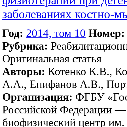
физиотерапии при деге
заболеваниях костно-
Год:
2014, том 10
Номер:
Рубрика:
Реабилитацион
Оригинальная статья
Авторы:
Котенко К.В., К
А.А., Епифанов А.В., Пор
Организация:
ФГБУ «Гос
Российской Федерации —
биофизический центр им. 