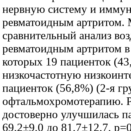
нервную систему и иммун
ревматоидным артритом. 
сравнительный анализ воз
ревматоидным артритом в в
которых 19 пациенток (43
низкочастотную низкоинт
пациенток (56,8%) (2-я г
офтальмохромотерапию. Ре
достоверно улучшилась па
69,2±9,0 до 81,7±12,7, р=