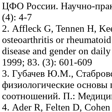
ЦФО России. Научно-прак
(4): 4-7
2. Affleck G, Tennen Н, Keef
osteoarthritis or rheumatoid 
disease and gender on daily
1999; 83. (3): 601-609
3. Губачев Ю.М., Стабров
физиологические основы 
соотношений. П.: Медицин
4. Ader R, Felten D, Cohen 