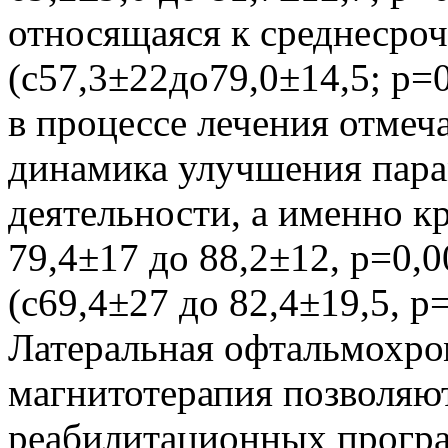
относящаяся к среднесро
(с57,3±22до79,0±14,5; р=
в процессе лечения отмеч
динамика улучшения пар
деятельности, а именно к
79,4±17 до 88,2±12, р=0,
(с69,4±27 до 82,4±19,5, р
Латеральная офтальмохро
магнитотерапия позволяю
реабилитационных програ