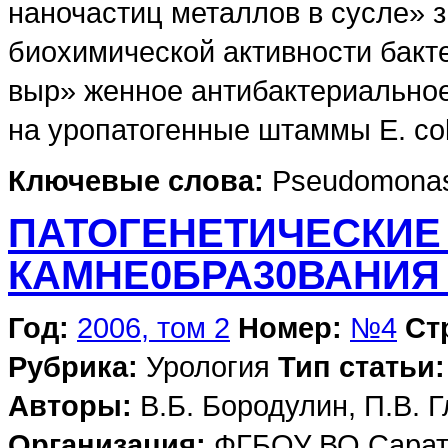
наночастиц металлов в сусле» з
биохимической активности бакт
выр» женное антибактериально
на уропатогенные штаммы Е. coli
Ключевые слова:
Pseudomonas a
ПАТОГЕНЕТИЧЕСКИЕ
КАМНЕ0БРА30ВАНИЯ
Год:
2006, том 2
Номер:
№4
Ст
Рубрика:
Урология
Тип статьи:
Авторы:
В.Б. Бородулин, П.В. 
Организация:
ФГБОУ ВО Сарато