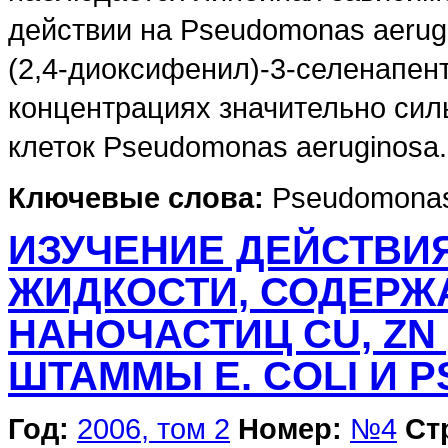
действии на Pseudomonas aerugi
(2,4-диоксифенил)-3-селенапен
концентрациях значительно сил
клеток Pseudomonas aeruginosa.
Ключевые слова:
Pseudomonas a
ИЗУЧЕНИЕ ДЕЙСТВИ
ЖИДКОСТИ, СОДЕРЖ
НАНОЧАСТИЦ CU, ZN
ШТАММЫ Е. COLI И P
Год:
2006, том 2
Номер:
№4
Ст