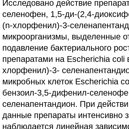
Исследовано действие препарат
селенофен, 1,5-ди-(2,4-диоксиф
(n-хлорфенил)-3-селенапентанд
микроорганизмы, выделенные о
подавление бактериального рос
препаратами на Escherichia coli 
хлорфенил)-3- селенапентандио
микробных клеток Escherichia co
бензоил-3,5-дифенил-селенофен
селенапентандион. При действии 
данные препараты интенсивно з
наблюдается линейная зависимо