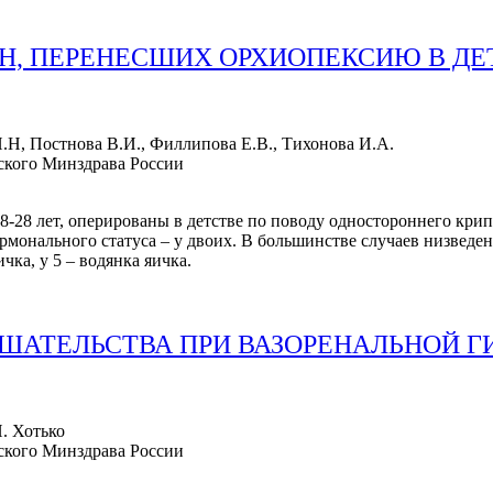
, ПЕРЕНЕСШИХ ОРХИОПЕКСИЮ В ДЕ
Н.Н, Постнова В.И., Филлипова Е.В., Тихонова И.А.
кого Минздрава России
8-28 лет, оперированы в детстве по поводу одностороннего кри
ормонального статуса – у двоих. В большинстве случаев низвед
чка, у 5 – водянка яичка.
ШАТЕЛЬСТВА ПРИ ВАЗОРЕНАЛЬНОЙ Г
Н. Хотько
кого Минздрава России