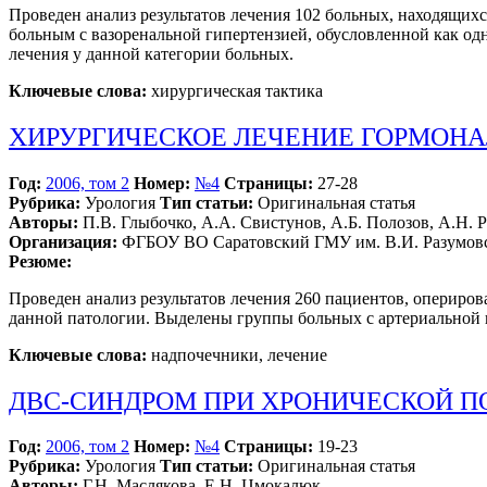
Проведен анализ результатов лечения 102 больных, находящих
больным с вазоренальной гипертензией, обусловленной как од
лечения у данной категории больных.
Ключевые слова:
хирургическая тактика
ХИРУРГИЧЕСКОЕ ЛЕЧЕНИЕ ГОРМОН
Год:
2006, том 2
Номер:
№4
Страницы:
27-28
Рубрика:
Урология
Тип статьи:
Оригинальная статья
Авторы:
П.В. Глыбочко, А.А. Свистунов, А.Б. Полозов, А.Н.
Организация:
ФГБОУ ВО Саратовский ГМУ им. В.И. Разумовс
Резюме:
Проведен анализ результатов лечения 260 пациентов, опериро
данной патологии. Выделены группы больных с артериальной г
Ключевые слова:
надпочечники, лечение
ДВС-СИНДРОМ ПРИ ХРОНИЧЕСКОЙ 
Год:
2006, том 2
Номер:
№4
Страницы:
19-23
Рубрика:
Урология
Тип статьи:
Оригинальная статья
Авторы:
Г.Н. Маслякова, Е.Н. Цмокалюк