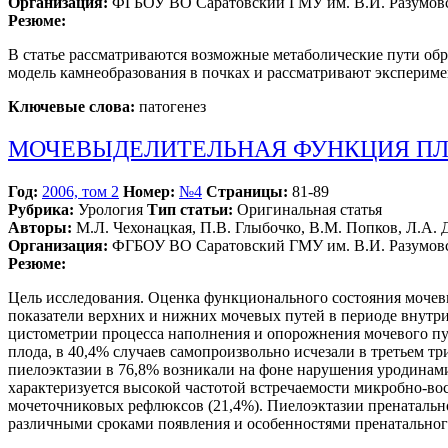
Организация:
ФГБОУ ВО Саратовский ГМУ им. В.И. Разумовс
Резюме:
В статье рассматриваются возможные метаболические пути об
модель камнеобразования в почках и рассматривают экспериме
Ключевые слова:
патогенез
МОЧЕВЫДЕЛИТЕЛЬНАЯ ФУНКЦИЯ ПЛ
Год:
2006, том 2
Номер:
№4
Страницы:
81-89
Рубрика:
Урология
Тип статьи:
Оригинальная статья
Авторы:
М.Л. Чехонацкая, П.В. Глыбочко, В.М. Попков, Л.А.
Организация:
ФГБОУ ВО Саратовский ГМУ им. В.И. Разумовс
Резюме:
Цель исследования. Оценка функционального состояния мочевы
показатели верхних и нижних мочевых путей в периоде внутриу
цистометрии процесса наполнения и опорожнения мочевого пу
плода, в 40,4% случаев самопроизвольно исчезали в третьем 
пиелоэктазии в 76,8% возникали на фоне нарушения уродинам
характеризуется высокой частотой встречаемости микробно-во
мочеточниковых рефлюксов (21,4%). Пиелоэктазии пренатальн
различными сроками появления и особенностями пренатального