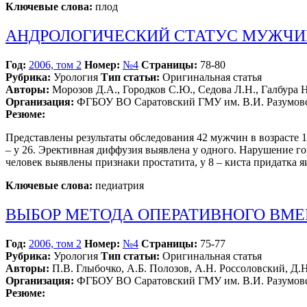
Ключевые слова:
плод
АНДРОЛОГИЧЕСКИЙ СТАТУС МУЖЧИН
Год:
2006, том 2
Номер:
№4
Страницы:
78-80
Рубрика:
Урология
Тип статьи:
Оригинальная статья
Авторы:
Морозов Д.А., Городков С.Ю., Седова Л.Н., Галбура 
Организация:
ФГБОУ ВО Саратовский ГМУ им. В.И. Разумовс
Резюме:
Представлены результаты обследования 42 мужчин в возрасте 1
– у 26. Эрективная диффузия выявлена у одного. Нарушение г
человек выявлены признаки простатита, у 8 – киста придатка яи
Ключевые слова:
педиатрия
ВЫБОР МЕТОДА ОПЕРАТИВНОГО ВМЕ
Год:
2006, том 2
Номер:
№4
Страницы:
75-77
Рубрика:
Урология
Тип статьи:
Оригинальная статья
Авторы:
П.В. Глыбочко, А.Б. Полозов, А.Н. Россоловский, Д.
Организация:
ФГБОУ ВО Саратовский ГМУ им. В.И. Разумовс
Резюме: