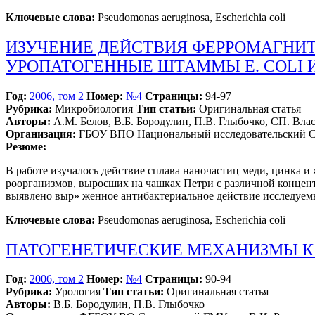
Ключевые слова:
Pseudomonas aeruginosa, Escherichia coli
ИЗУЧЕНИЕ ДЕЙСТВИЯ ФЕРРОМАГНИТН
УРОПАТОГЕННЫЕ ШТАММЫ Е. COLI И
Год:
2006, том 2
Номер:
№4
Страницы:
94-97
Рубрика:
Микробиология
Тип статьи:
Оригинальная статья
Авторы:
A.M. Белов, В.Б. Бородулин, П.В. Глыбочко, СП. Вла
Организация:
ГБОУ ВПО Национальный исследовательский Са
Резюме:
В работе изучалось действие сплава наночастиц меди, цинка и
роорганизмов, выросших на чашках Петри с различной концент
выявлено выр» женное антибактериальное действие исследуемых
Ключевые слова:
Pseudomonas aeruginosa, Escherichia coli
ПАТОГЕНЕТИЧЕСКИЕ МЕХАНИЗМЫ К
Год:
2006, том 2
Номер:
№4
Страницы:
90-94
Рубрика:
Урология
Тип статьи:
Оригинальная статья
Авторы:
В.Б. Бородулин, П.В. Глыбочко