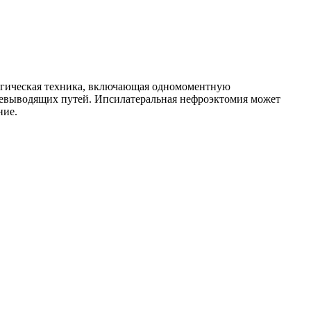
рургическая техника, включающая одномоментную
евыводящих путей. Ипсилатеральная нефроэктомия может
ние.