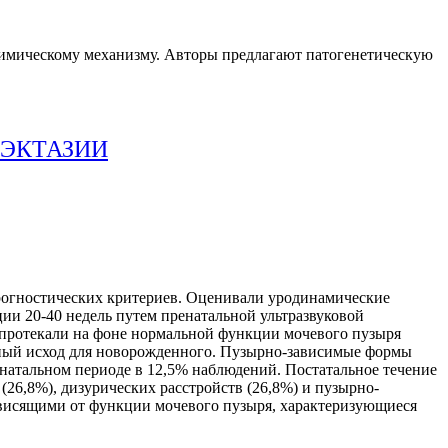
химическому механизму. Авторы предлагают патогенетическую
ОЭКТАЗИИ
прогностических критериев. Оценивали уродинамические
ции 20-40 недель путем пренатальной ультразвуковой
протекали на фоне нормальной функции мочевого пузыря
ятный исход для новорожденного. Пузырно-зависимые формы
натальном периоде в 12,5% наблюдений. Постатальное течение
26,8%), дизурических расстройств (26,8%) и пузырно-
ависящими от функции мочевого пузыря, характеризующиеся