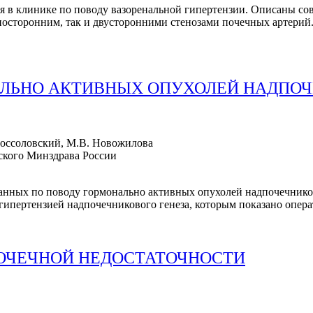
ся в клинике по поводу вазоренальной гипертензии. Описаны со
носторонним, так и двусторонними стенозами почечных артерий
АЛЬНО АКТИВНЫХ ОПУХОЛЕЙ НАДПО
 Россоловский, М.В. Новожилова
кого Минздрава России
ванных по поводу гормонально активных опухолей надпочечнико
ипертензией надпочечникового генеза, которым показано опера
ПОЧЕЧНОЙ НЕДОСТАТОЧНОСТИ