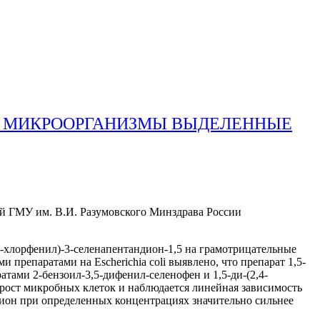
Е МИКРООРГАНИЗМЫ ВЫДЕЛЕННЫЕ
 ГМУ им. В.И. Разумовского Минздрава России
(n-хлорфенил)-3-селенапентандион-1,5 на грамотрицательные
репаратами на Escherichia coli выявлено, что препарат 1,5-
атами 2-бензоил-3,5-дифенил-селенофен и 1,5-ди-(2,4-
 рост микробных клеток и наблюдается линейная зависимость
ндион при определенных концентрациях значительно сильнее