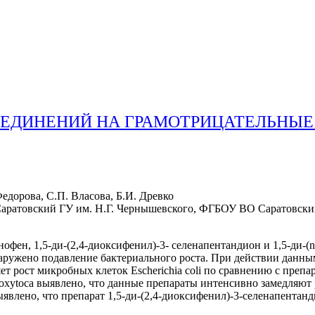
ОЕДИНЕНИЙ НА ГРАМОТРИЦАТЕЛЬНЫ
едорова, С.П. Власова, Б.И. Древко
ратовский ГУ им. Н.Г. Чернышевского, ФГБОУ ВО Саратовский
нофен, 1,5-ди-(2,4-диоксифенил)-3- селенапентандион и 1,5-ди-
жено подавление бактериального роста. При действии данными п
ет рост микробных клеток Escherichia coli по сравнению с препар
 oxytoca выявлено, что данные препараты интенсивно замедляют
выявлено, что препарат 1,5-ди-(2,4-диоксифенил)-3-селенапента