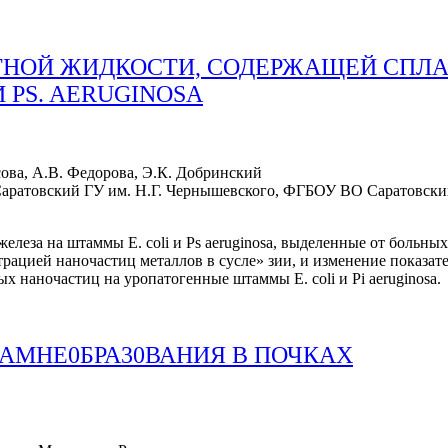
ОЙ ЖИДКОСТИ, СОДЕРЖАЩЕЙ СПЛАВ 
 PS. AERUGINOSA
сова, А.В. Федорова, Э.К. Добринский
ратовский ГУ им. Н.Г. Чернышевского, ФГБОУ ВО Саратовский
 железа на штаммы Е. coli и Ps aeruginosa, выделенные от боль
рацией наночастиц металлов в сусле» зии, и изменение показат
 наночастиц на уропатогенные штаммы Е. coli и Pi aeruginosa.
АМНЕ0БРА30ВАНИЯ В ПОЧКАХ