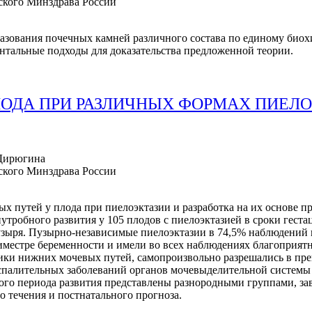
кого Минздрава России
разования почечных камней различного состава по единому био
нтальные подходы для доказательства предложенной теории.
ОДА ПРИ РАЗЛИЧНЫХ ФОРМАХ ПИЕЛ
 Дирюгина
кого Минздрава России
х путей у плода при пиелоэктазии и разработка на их основе 
тробного развития у 105 плодов с пиелоэктазией в сроки геста
зыря. Пузырно-независимые пиелоэктазии в 74,5% наблюдений 
триместре беременности и имели во всех наблюдениях благопри
ики нижних мочевых путей, самопроизвольно разрешались в пре
спалительных заболеваний органов мочевыделительной системы (
ого периода развития представлены разнородными группами, з
 течения и постнатального прогноза.