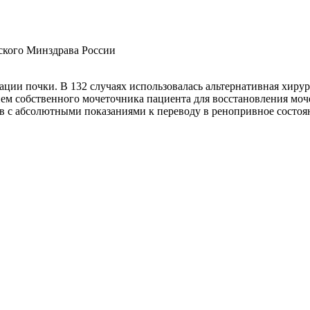
кого Минздрава России
тации почки. В 132 случаях использовалась альтернативная хи
м собственного мочеточника пациента для восстановления моч
ов с абсолютными показаниями к переводу в ренопривное состоя