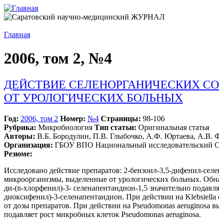
Главная
2006, том 2, №4
ДЕЙСТВИЕ СЕЛЕНОРГАНИЧЕСКИХ С
ОТ УРОЛОГИЧЕСКИХ БОЛЬНЫХ
Год:
2006, том 2
Номер:
№4
Страницы:
98-106
Рубрика:
Микробиология
Тип статьи:
Оригинальная статья
Авторы:
В.Б. Бородулин, П.В. Глыбочко, А.Ф. Юртаева, А.В. Ф
Организация:
ГБОУ ВПО Национальный исследовательский Са
Резюме:
Исследовано действие препаратов: 2-бензоил-3,5-дифенил-селе
микроорганизмы, выделенные от урологических больных. Обнару
ди-(n-хлорфенил)-3- селенапентандион-1,5 значительно подавля
диоксифенил)-3-селенапентандион. При действии на Klebsiella
от дозы препаратов. При действии на Pseudomonas aeruginosa 
подавляет рост микробных клеток Pseudomonas aeruginosa.