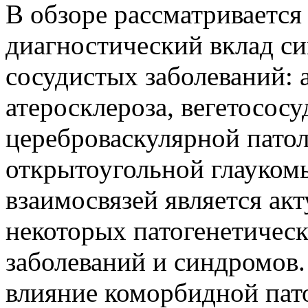
В обзоре рассматриваетс
диагностический вклад си
сосудистых заболеваний: 
атеросклероза, вегетосос
цереброваскулярной патол
открытоугольной глауком
взаимосвязей является ак
некоторых патогенетичес
заболеваний и синдромов
влияние коморбидной пат