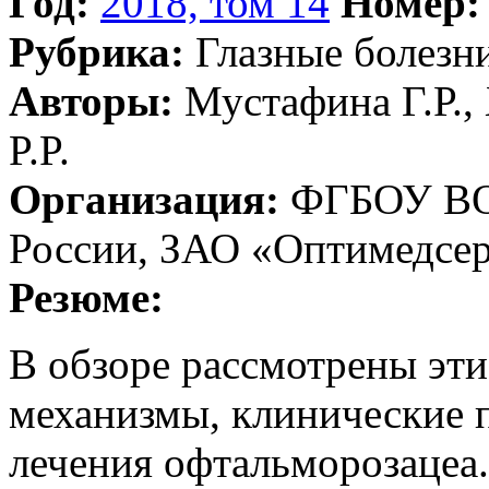
Год:
2018, том 14
Номер:
Рубрика:
Глазные болезн
Авторы:
Мустафина Г.Р., 
P.P.
Организация:
ФГБОУ ВО
России, ЗАО «Оптимедсе
Резюме:
В обзоре рассмотрены эти
механизмы, клинические 
лечения офтальморозацеа.