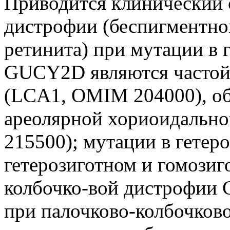
Приводится клинический 
дистрофии (беспигментн
ретинита) при мутации в
GUCY2D являются частой
(LCA1, OMIM 204000), о
ареолярной хориоидальн
215500); мутации в гетер
гетерозиготном и гомози
колбочко-вой дистрофии
при палочково-колбочков