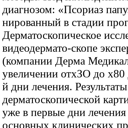
диагнозом: «Псориаз пап
нированный в стадии про
Дерматоскопическое иссл
видеодермато-скопе эксп
(компании Дерма Медикал
увеличении отхЗО до х80 д
й дни лечения. Результат
дерматоскопической карт
уже в первые дни лечени
основных клинических пр