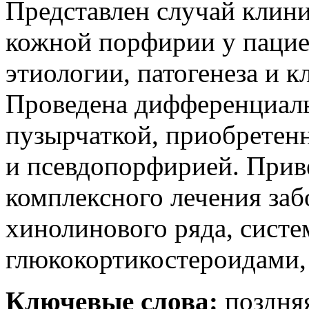
Представлен случай клин
кожной порфирии у пацие
этиологии, патогенеза и 
Проведена дифференциаль
пузырчаткой, приобретен
и псевдопорфирией. Прив
комплексного лечения заб
хинолинового ряда, сист
глюкокортикостероидами,
Ключевые слова:
поздня