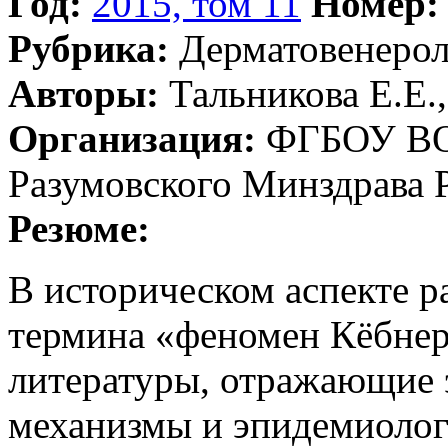
Год:
2015, том 11
Номер:
Рубрика:
Дерматовенеро
Авторы:
Тальникова Е.Е.,
Организация:
ФГБОУ ВО 
Разумовского Минздрава 
Резюме:
В историческом аспекте р
термина «феномен Кёбнер
литературы, отражающие 
механизмы и эпидемиоло