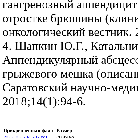
гангренозный аппендицит
отростке брюшины (клини
онкологический вестник. 2
4. Шапкин Ю.Г., Катальни
Аппендикулярный абсцесс
грыжевого мешка (описани
Саратовский научно-меди
2018;14(1):94-6.
Прикрепленный файл
Размер
2025_03_284-287.pdf
370.49 кб