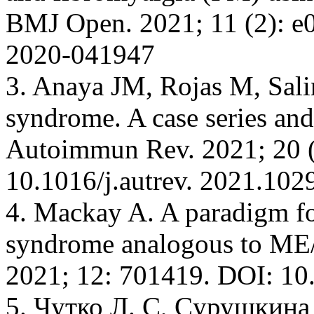
BMJ Open. 2021; 11 (2): e
2020-041947
3. Anaya JM, Rojas M, Sal
syndrome. A case series an
Autoimmun Rev. 2021; 20 (
10.1016/j.autrev. 2021.102
4. Mackay A. A paradigm f
syndrome analogous to ME/
2021; 12: 701419. DOI: 10
5. Чутко Л. С, Cyрушкина