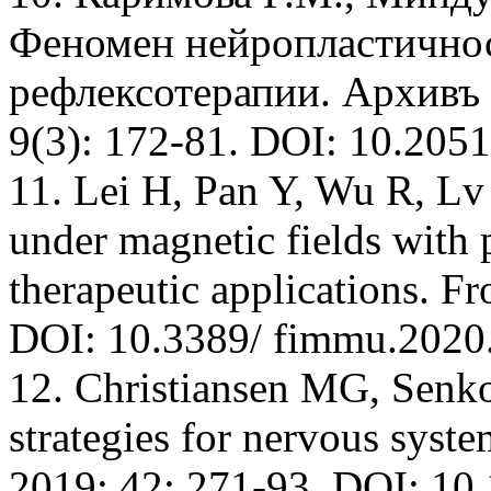
Феномен нейропластичнос
рефлексотерапии. Архивъ
9(3): 172-81. DOI: 10.205
11. Lei Н, Pan Y, Wu R, Lv
under magnetic fields with
therapeutic applications. F
DOI: 10.3389/ fimmu.2020
12. Christiansen MG, Senk
strategies for nervous syst
2019; 42: 271-93. DOI: 10