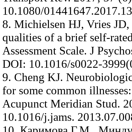
10.1080/01441647.2017.1
8. Michielsen HJ, Vries JD
qualities of a brief self-ra
Assessment Scale. J Psycho
DOI: 10.1016/s0022-3999(
9. Cheng KJ. Neurobiologi
for some common illnesses: A
Acupunct Meridian Stud. 20
10.1016/j.jams. 2013.07.00
10. Каримова Г.М., Миндуб