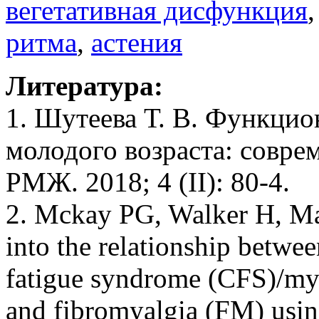
вегетативная дисфункция
ритма
,
астения
Литература:
1. Шутеева Т. В. Функцио
молодого возраста: совре
РМЖ. 2018; 4 (II): 80-4.
2. Mckay PG, Walker Н, Mar
into the relationship betwe
fatigue syndrome (CFS)/my
and fibromyalgia (FM) usin