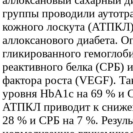
группы проводили аутотр
кожного лоскута (АТПКЛ)
аллоксанового диабета. О
гликированного гемоглоби
реактивного белка (СРБ) 
фактора роста (VEGF). Т
уровня HbA1c на 69 % и С
АТПКЛ приводит к сниже
28 % и СРБ на 7 %. Резу