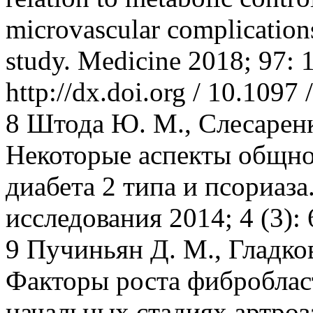
microvascular complications
study. Medicine 2018; 97: 
http://dx.doi.org / 10.109
8 Штода Ю. М., Слесаренко
Некоторые аспекты общнос
диабета 2 типа и псориаз
исследования 2014; 4 (3):
9 Пучиньян Д. М., Гладков
Факторы роста фибробласт
начальных стадиях артроза