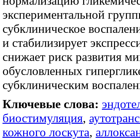
нормализацию гликемичес
экспериментальной группы
субклиническое воспалени
и стабилизирует экспрес
снижает риск развития м
обусловленных гиперглик
субклиническим воспален
Ключевые слова:
эндоте
биостимуляция
,
аутотран
кожного лоскута
,
аллокса