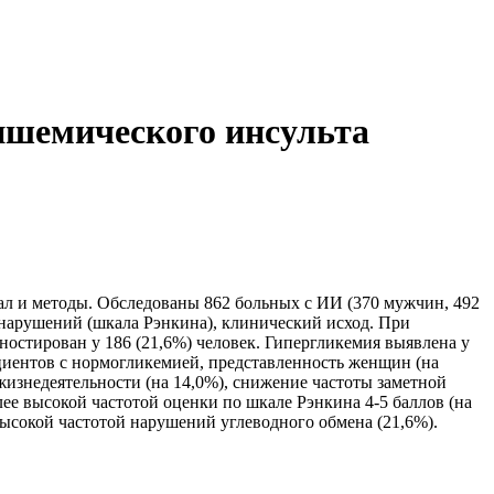
ишемического инсульта
ал и методы. Обследованы 862 больных с ИИ (370 мужчин, 492
 нарушений (шкала Рэнкина), клинический исход. При
ностирован у 186 (21,6%) человек. Гипергликемия выявлена у
ациентов с нормогликемией, представленность женщин (на
 жизнедеятельности (на 14,0%), снижение частоты заметной
ее высокой частотой оценки по шкале Рэнкина 4-5 баллов (на
ысокой частотой нарушений углеводного обмена (21,6%).