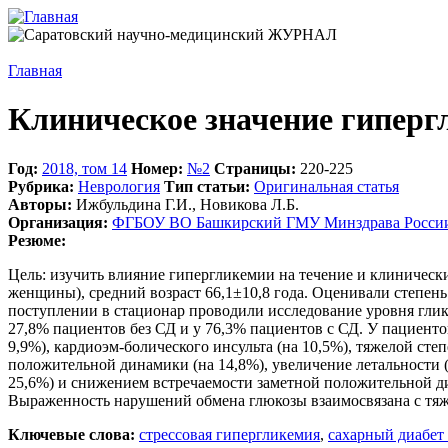
Главная
Клиническое значение гиперг
Год:
2018, том 14
Номер:
№2
Страницы:
220-225
Рубрика:
Неврология
Тип статьи:
Оригинальная статья
Авторы:
Ижбульдина Г.И., Новикова Л.Б.
Организация:
ФГБОУ ВО Башкирский ГМУ Минздрава Росси
Резюме:
Цель: изучить влияние гипергликемии на течение и клиническ
женщины), средний возраст 66,1±10,8 года. Оценивали степе
поступлении в стационар проводили исследование уровня глике
27,8% пациентов без СД и у 76,3% пациентов с СД. У пациенто
9,9%), кардиоэм-болического инсульта (на 10,5%), тяжелой ст
положительной динамики (на 14,8%), увеличение летальности (
25,6%) и снижением встречаемости заметной положительной ди
Выраженность нарушений обмена глюкозы взаимосвязана с тяж
Ключевые слова:
стрессовая гипергликемия
,
сахарный диабет 