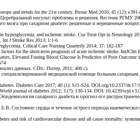
 Europe and trends for the 21st century. Presse Med 2016; 45 (12): e39
. Церебральный инсульт: проблемы и решения. Вестник РГМУ 2006
ого мозга при сахарном диабете: решенные и нерешенные вопрос
ute hyperglycemia, and ischemic stroke. Cur Treat Opt in Neurology 2
 Int J Stroke Res 2013; 1:1-6
erglycemia. Critical Care Nursing Quarterly 2014; 37: 182-187
factors for the short-term prognosis of acute ischemic stroke. IntJCli
ators. Elevated Fasting Blood Glucose Is Predictive of Poor Outcome
674
ализ данных. СПб.: Питер, 2011; 400 с).
 специализированной медицинской помощи больным сахарным диа
 Diabetes. Diabetes Care 2017; 40 (1): S11-S24. DOI.org/10.2337/dc17
. World journal of diabetes 2012; 3 (7): 130-134. DOI: 10.4239/wjd.v3.
. Эпидемиология сахарного диабета и прогноз его распространен
а Е.В. Состояние сердца и течение острого периода ишемического
tes and risk of cardiovascular disease and all cause mortality: syste