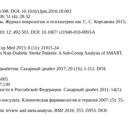
1-e398. DOI: 10.1016/j.lpm.2016.10.003
; 51 (4): 28-32
ы. Журнал неврологии и психиатрии им. С. С. Корсакова 2015;
010; 12: 492-503. DOI: 10.1007/ s11940-010-0093-6
n Exp Med 2015; 8 (11): 21915-24
 in Non-Diabetic Stroke Patients: A Sub-Group Analysis of SMART.
бетом. Сахарный диабет 2017; 20 (1S): 1-112. DOI:
-S005
i7.130
ности в Российской Федерации. Сахарный диабет 2011; 14(1):
 инсульта. Клиническая фармакология и терапия 2007; (5): 55-
matic review and meta-analysis. BMJ 2016; 355: i5953. DOI: