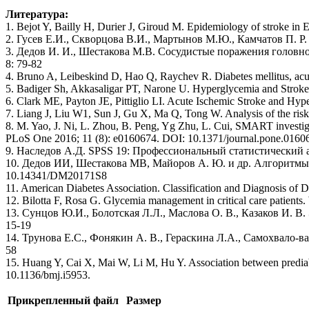
Литература:
1. Bejot Y, Bailly H, Durier J, Giroud M. Epidemiology of stroke in
2. Гусев Е.И., Скворцова В.И., Мартынов М.Ю., Камчатов П. Р
3. Дедов И. И., Шестакова М.В. Сосудистые поражения головн
8: 79-82
4. Bruno A, Leibeskind D, Нао Q, Raychev R. Diabetes mellitus, ac
5. Badiger Sh, Akkasaligar PT, Narone U. Hyperglycemia and Stroke.
6. Clark ME, Payton JE, Pittiglio LI. Acute Ischemic Stroke and Hyp
7. Liang J, Liu W1, Sun J, Gu X, Ma Q, Tong W. Analysis of the risk 
8. M. Yao, J. Ni, L. Zhou, B. Peng, Yg Zhu, L. Cui, SMART investig
PLoS One 2016; 11 (8): e0160674. DOI: 10.1371/journal.pone.0160
9. Наследов А.Д. SPSS 19: Профессиональный статистический ан
10. Дедов ИИ, Шестакова MB, Майоров А. Ю. и др. Алгоритмы
10.14341/DM20171S8
11. American Diabetes Association. Classification and Diagnosis of
12. Bilotta F, Rosa G. Glycemia management in critical care patients
13. Сунцов Ю.И., Болотская Л.Л., Маслова О. В., Казаков И. В
15-19
14. Трунова E.C., Фонякин А. В., Гераскина Л.А., Самохвало-в
58
15. Huang Y, Cai X, Mai W, Li M, Hu Y. Association between prediabe
10.1136/bmj.i5953.
Прикрепленный файл
Размер