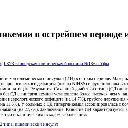
ликемии в острейшем периоде 
и
,
ГБУЗ «Городская клиническая больница №18» г. Уфы
ий исход ишемического инсульта (ИИ) в остром периоде. Матери
нь неврологического дефицита (шкала NIHSS) и функциональных
мии натощак. Результаты. Сахарный диабет 2-го типа (СД) диаг
в без СД с гипергликемией установлена более высокая, чем у п
епени неврологического дефицита (на 14,7%), грубого нарушения
на 11,5%). У больных с СД гипергликемия ассоциировалась с бол
намики (на 27,7%). Заключение. Развитие ИИ характеризуется в
естью и клиническим исходом заболевания.
2 типа
,
ишемический инсульт