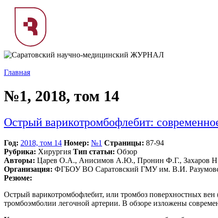
Главная
№1, 2018, том 14
Острый варикотромбофлебит: современно
Год:
2018, том 14
Номер:
№1
Страницы:
87-94
Рубрика:
Хирургия
Тип статьи:
Обзор
Авторы:
Царев О.А., Анисимов А.Ю., Пронин Ф.Г., Захаров Н.
Организация:
ФГБОУ ВО Саратовский ГМУ им. В.И. Разумовс
Резюме:
Острый варикотромбофлебит, или тромбоз поверхностных вен 
тромбоэмболии легочной артерии. В обзоре изложены современ