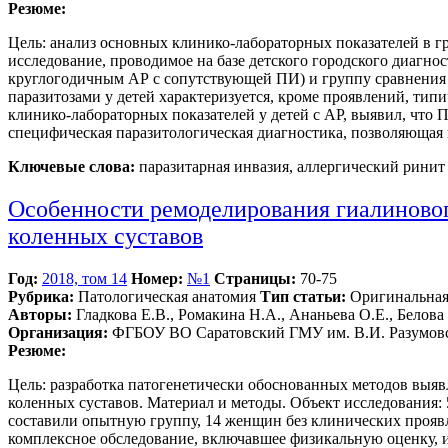
Резюме:
Цель: анализ основных клинико-лабораторных показателей в гр
исследование, проводимое на базе детского городского диагнос
круглогодичным АР с сопутствующей ПИ) и группу сравнения 
паразитозами у детей характеризуется, кроме проявлений, ти
клинико-лабораторных показателей у детей с АР, выявил, что
специфическая паразитологическая диагностика, позволяюща
Ключевые слова:
паразитарная инвазия, аллергический ринит
Особенности ремоделирования гиалиновог
коленных суставов
Год:
2018, том 14
Номер:
№1
Страницы:
70-75
Рубрика:
Патологическая анатомия
Тип статьи:
Оригинальная 
Авторы:
Гладкова Е.В., Ромакина Н.А., Ананьева О.Е., Белова
Организация:
ФГБОУ ВО Саратовский ГМУ им. В.И. Разумовс
Резюме:
Цель: разработка патогенетически обоснованных методов выя
коленных суставов. Материал и методы. Объект исследования: 5
составили опытную группу, 14 женщин без клинических прояв
комплексное обследование, включавшее физикальную оценку, изу