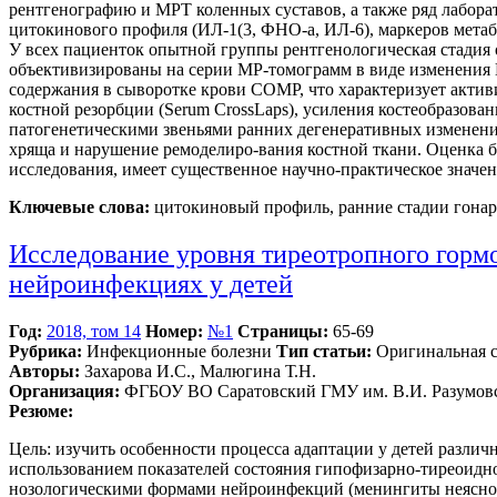
рентгенографию и MPT коленных суставов, а также ряд лабора
цитокинового профиля (ИЛ-1(3, ФНО-а, ИЛ-6), маркеров метаб
У всех пациенток опытной группы рентгенологическая стадия ос
объективизированы на серии МР-томограмм в виде изменения М
содержания в сыворотке крови СОМР, что характеризует акти
костной резорбции (Serum CrossLaps), усиления костеобразов
патогенетическими звеньями ранних дегенеративных изменени
хряща и нарушение ремоделиро-вания костной ткани. Оценка 
исследования, имеет существенное научно-практическое значен
Ключевые слова:
цитокиновый профиль, ранние стадии гонарт
Исследование уровня тиреотропного горм
нейроинфекциях у детей
Год:
2018, том 14
Номер:
№1
Страницы:
65-69
Рубрика:
Инфекционные болезни
Тип статьи:
Оригинальная с
Авторы:
Захарова И.С., Малюгина Т.Н.
Организация:
ФГБОУ ВО Саратовский ГМУ им. В.И. Разумовс
Резюме:
Цель: изучить особенности процесса адаптации у детей различ
использованием показателей состояния гипофизарно-тиреоидн
нозологическими формами нейроинфекций (менингиты неясной