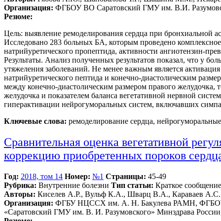
Организация:
ФГБОУ ВО Саратовский ГМУ им. В.И. Разумовс
Резюме:
Цель: выявление ремоделирования сердца при бронхиальной ас
Исследовано 283 больных БА, которым проведено комплексно
натрийуретического пропептида, активности ангиотензин-пре
Результаты. Анализ полученных результатов показал, что у бо
утяжеления заболеваний. Не менее важным является активаци
натрийуретического пептида и конечно-диастолическим размер
между конечно-диастолическим размером правого желудочка, 
желудочка и показателем баланса вегетативной нервной систе
гиперактивации нейрогуморальных систем, включавших симпат
Ключевые слова:
ремоделирование сердца, нейрогуморальные
Сравнительная оценка вегетативной регу
коррекцию приобретенных пороков сердц
Год:
2018, том 14
Номер:
№1
Страницы:
45-49
Рубрика:
Внутренние болезни
Тип статьи:
Краткое сообщени
Авторы:
Киселев А.Р., Вульф К.А., Шварц В.А., Караваев А.С.
Организация:
ФГБУ НЦССХ им. А. Н. Бакулева РАМН, ФГБОУ 
«Саратовский ГМУ им. В. И. Разумовского» Минздрава Росси
Резюме: