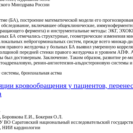
кого Минздрава России
тме (БА), построение математической модели его прогнозирова
е обследование, включавшее общеклинические, иммуноферментн
вращающего фермента) и инструментальные методы: ЭКГ, ЭХОКГ
льных БА отмечались структурные, геометрические изменения ми
я локальных нейрогормональных систем, прежде всего миокар-д
ом правого желудочка у больных БА выявил умеренную корреляц
толщиной передней стенки правого желудочка и уровнем АПФ. 
мы был достоверным. Заключение. Таким образом, развитие ре-м
оадреналовую, ренин-ангиотензин-альдостероновую системы и 
 системы, бронхиальная астма
ляции кровообращения у пациентов, перен
а
е
, Боровкова Е.И., Бокерия О.Л.
ВО Саратовский национальный исследовательский государств
и, НИИ кардиологии