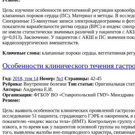
Цель: изучение особенности вегетативной регуляции кровоо
клапанных пороков сердца (ПС). Материал и методы. В исследо
Синхронные 15-минутные записи электрокардиограммы и фотоп
показатели вариабельности ритма сердца (ВРС) и индекс синх
не имели статистически значимых различий у пациентов с АКШ
(р=0,013). Заключение. У пациентов с АКШ и ПС значения пока
кардиохирургических вмешательств.
Ключевые слова:
клапанные пороки сердца, вегетативная рег
Особенности клинического течения гастр
Год:
2018, том 14
Номер:
№1
Страницы:
42-45
Рубрика:
Внутренние болезни
Тип статьи:
Оригинальная стат
Авторы:
Андреева Е.И.
Организация:
ФГБОУ ВО «Ставропольский ГМУ» Минздрава 
Резюме:
Цель: выявить особенности клинических проявлений гастроэз
исследование 51 пациента, страдающего ГЭРБ и ожирением, в в
показателю «индекс массы тела» (ИМТ). Контрольную группу 
изжога, в то время как у пациентов основной группы на перв
того, выявлены жалобы вне-пищеводного характера, связанные