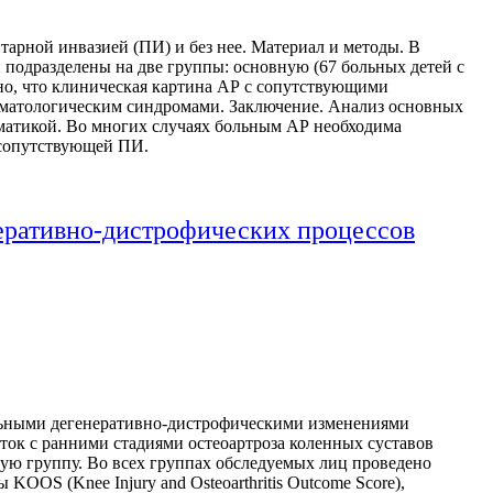
тарной инвазией (ПИ) и без нее. Материал и методы. В
ни подразделены на две группы: основную (67 больных детей с
но, что клиническая картина АР с сопутствующими
ерматологическим синдромами. Заключение. Анализ основных
оматикой. Во многих случаях больным АР необходима
 сопутствующей ПИ.
неративно-дистрофических процессов
альными дегенеративно-дистрофическими изменениями
енток с ранними стадиями остеоартроза коленных суставов
ую группу. Во всех группах обследуемых лиц проведено
OOS (Knee Injury and Osteoarthritis Outcome Score),