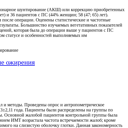
коронарное шунтирование (АКШ) или коррекцию приобретенных
) и 36 пациентов с ПС (44% женщин; 58 (47; 65) лет).
 после операции. Оценены статистические и частотные
езультаты. Большинство изучаемых вегетативных показателей
щений, которая была до операции выше у пациентов с ПС
ком статусе и особенностей выполняемых им
тирование
не ожирения
л и методы. Проведены опрос и антропометрическое
2,3±2,11 года. Пациенты были распределены на группы по
ты. Основной жалобой пациентов контрольной группы была
ением ИМТ возрастала частота встречаемости жалоб; кроме
имого на слизистую оболочку глотки. Данная закономерность