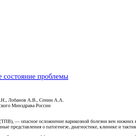
е состояние проблемы
Н., Лобанов А.В., Сенин А.А.
кого Минздрава России
(ТПВ), — опасное осложнение варикозной болезни вен нижних к
ные представления о патогенезе, диагностике, клинике и такти