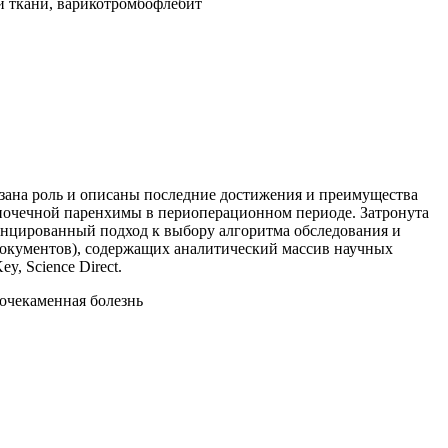
й ткани, варикотромбофлебит
зана роль и описаны последние достижения и преимущества
почечной паренхимы в периоперационном периоде. Затронута
енцированный подход к выбору алгоритма обследования и
документов), содержащих аналитический массив научных
, Science Direct.
очекаменная болезнь