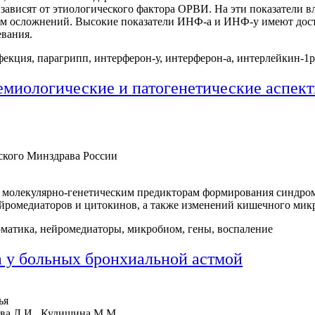
зависят от этиологического фактора ОРВИ. На эти показатели в
ом осложнений. Высокие показатели ИНФ-а и ИНФ-у имеют дост
евания.
кция, парагрипп, интерферон-у, интерферон-а, интерлейкин-1р
миологические и патогенетические аспек
кого Минздрава России
 молекулярно-генетическим предикторам формирования синдром
нейромедиаторов и цитокинов, а также изменений кишечного ми
матика, нейромедиаторы, микробиом, гены, воспаление
 у больных бронхиальной астмой
ья
ева Л.И., Кудишина М.М.