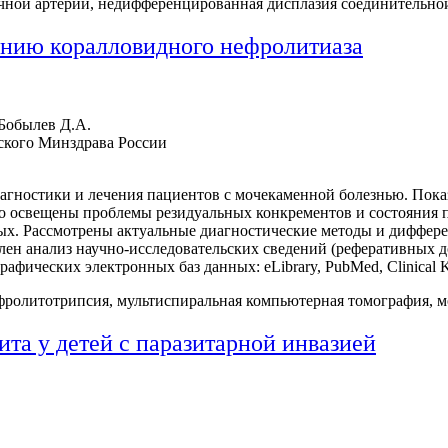
очной артерии, недифференцированная дисплазия соединительно
ению коралловидного нефролитиаза
 Бобылев Д.А.
кого Минздрава России
агностики и лечения пациентов с мочекаменной болезнью. Пока
о освещены проблемы резидуальных конкрементов и состояния 
ных. Рассмотрены актуальные диагностические методы и диффер
лен анализ научно-исследовательских сведений (реферативных 
ческих электронных баз данных: eLibrary, PubMed, Clinical Key
фролитотрипсия, мультиспиральная компьютерная томография, м
та у детей с паразитарной инвазией