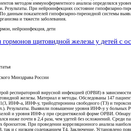
ациентов методом иммуноферментного анализа определялся урове
и. Результаты. При нейроинфекциях состояние гипофизарно-тире
ие. По данным показателей гипофизарно-тиреоидной системы выя
рганизма и тяжести заболевания.
рмон, нейроинфекция, дети
ни гормонов щитовидной железы у детей с
татья
кого Минздрава России
строй респираторной вирусной инфекцией (ОРВИ) в зависимости
овидной железы. Материал и методы. Обследованы 147 пациенто
1(3, ИНФ-а, ИНФ-у, трийодтиронина свободного (ТЗ) и тирокси
бл.). Результаты. Выявили повышение уровня ИНФ-у у больных 
желой и уровня ИНФ-у при среднетяжелой форме ОРВИ. Обнару
лся ниже почти в 2,4 раза, чем удетей без осложнений. Среди
х бронхитом. При проведении корреляционного анализа наиболе
ТЗ, так и с низким содержанием Т4. Заключение. Установлено 