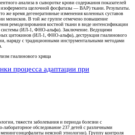
ентного анализа в сыворотке крови содержания показателей
 изофермента щелочной фосфатазы — ВАР) ткани. Результаты.
 в то же время дегенеративные изменения коленных суставов
ции менисков. В той же группе отмечено повышение
ения ремоделирования костной ткани в виде интенсификации
ой системы (ИЛ-1, ФНО-альфа). Заключение. Ведущими
ных цитокинов (ИЛ-1, ФНО-альфа), деструкция гиалинового
ани, наряду с традиционными инструментальными методами
.
олизм гиалинового хряща
нки процесса адаптации при
логии, тяжести заболевания и периода болезни с
о-лабораторное обследование 237 детей с различными
 менингоэнцефалиты неясной этиологии). Группу контроля