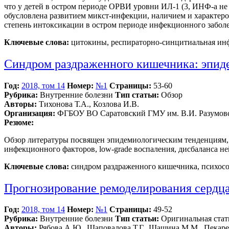
что у детей в остром периоде ОРВИ уровни ИЛ-1 (3, ИНФ-а не 
обусловлена развитием микст-инфекции, наличием и характер
степень интоксикации в остром периоде инфекционного забол
Ключевые слова:
цитокины, респираторно-синцитиальная инфе
Синдром раздраженного кишечника: эпиде
Год:
2018, том 14
Номер:
№1
Страницы:
53-60
Рубрика:
Внутренние болезни
Тип статьи:
Обзор
Авторы:
Тихонова Т.А., Козлова И.В.
Организация:
ФГБОУ ВО Саратовский ГМУ им. В.И. Разумовс
Резюме:
Обзор литературы посвящен эпидемиологическим тенденциям,
инфекционного факторов, low-grade воспаления, дисбаланса 
Ключевые слова:
синдром раздраженного кишечника, психосо
Прогнозирование ремоделирования сердца
Год:
2018, том 14
Номер:
№1
Страницы:
49-52
Рубрика:
Внутренние болезни
Тип статьи:
Оригинальная стат
Авторы:
Рябова А.Ю., Шаповалова Т.Г., Шашина М.М., Пекар