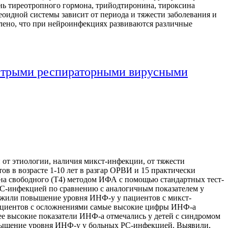
нь тиреотропного гормона, трийодтиронина, тироксина
оидной системы зависит от периода и тяжести заболевания и
влено, что при нейроинфекциях развиваются различные
 острыми респираторными вирусными
 от этиологии, наличия микст-инфекции, от тяжести
в в возрасте 1-10 лет в разгар ОРВИ и 15 практически
на свободного (Т4) методом ИФА с помощью стандартных тест-
PC-инфекцией по сравнению с аналогичным показателем у
жили повышение уровня ИНФ-у у пациентов с микст-
 пациентов с осложнениями самые высокие цифры ИНФ-а
е высокие показатели ИНФ-а отмечались у детей с синдромом
повышение уровня ИНФ-у у больных PC-инфекцией. Выявили,