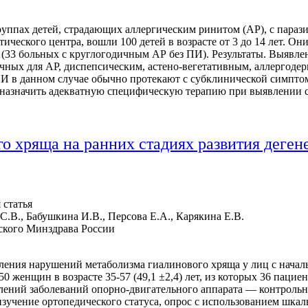
уппах детей, страдающих аллергическим ринитом (АР), с парази
тического центра, вошли 100 детей в возрасте от 3 до 14 лет. О
(33 больных с круглогодичным АР без ПИ). Результаты. Выявле
пичных для АР, диспепсическим, астено-вегетативным, аллергод
 ПИ в данном случае обычно протекают с субклинической симпт
я назначить адекватную специфическую терапию при выявлении
о хряща на ранних стадиях развития деге
статья
 С.В., Бабушкина И.В., Персова Е.А., Карякина Е.В.
кого Минздрава России
вления нарушений метаболизма гиалинового хряща у лиц с нач
0 женщин в возрасте 35-57 (49,1 ±2,4) лет, из которых 36 паци
лений заболеваний опорно-двигательного аппарата — контрольн
чение ортопедического статуса, опрос с использованием шкалы K