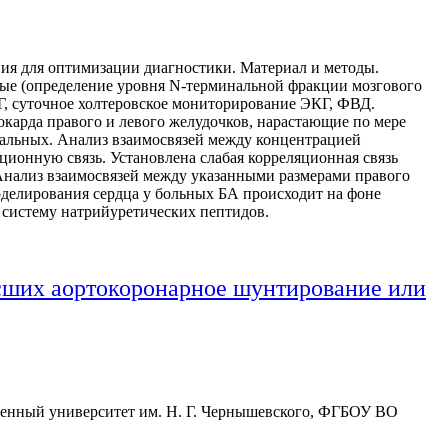
ния для оптимизации диагностики. Материал и методы.
ые (определение уровня N-терминальной фракции мозгового
, суточное холтеровское мониторирование ЭКГ, ФВД.
окарда правого и левого желудочков, нарастающие по мере
иальных. Анализ взаимосвязей между концентрацией
ионную связь. Установлена слабая корреляционная связь
Анализ взаимосвязей между указанными размерами правого
оделирования сердца у больных БА происходит на фоне
систему натрийуретических пептидов.
есших аортокоронарное шунтирование или
енный университет им. Н. Г. Чернышевского, ФГБОУ ВО