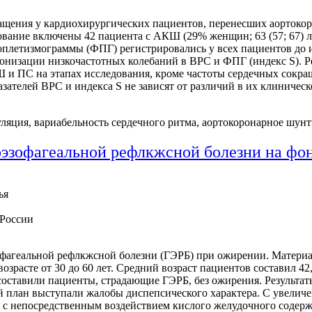
бращения у кардиохирургических пациентов, перенесших аорто
вание включены 42 пациента с АКШ (29% женщин; 63 (57; 67) лет
летизмограммы (ФПГ) регистрировались у всех пациентов до и
ронизации низкочастотных колебаний в ВРС и ФПГ (индекс S). Р
 и ПС на этапах исследования, кроме частоты сердечных сокра
зателей ВРС и индекса S не зависят от различий в их клиничес
уляция, вариабельность сердечного ритма, аортокоронарное шун
оэзофагеальной рефлкжсной болезни на фо
ья
России
офагеальной рефлкжсной болезни (ГЭРБ) при ожирении. Материа
озрасте от 30 до 60 лет. Средний возраст пациентов составил 4
составили пациенты, страдающие ГЭРБ, без ожирения. Результа
ый план выступали жалобы диспепсического характера. С увелич
 с непосредственным воздействием кислого желудочного содерж