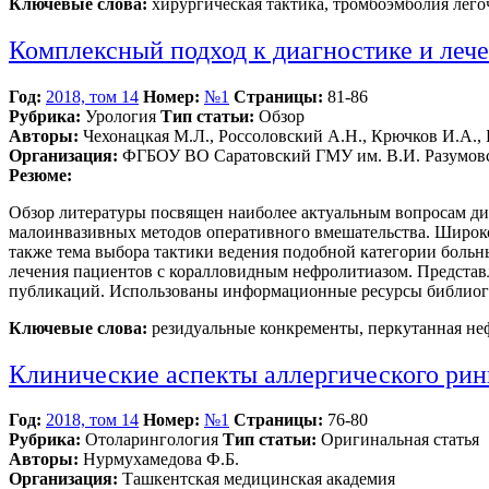
Ключевые слова:
хирургическая тактика, тромбоэмболия лег
Комплексный подход к диагностике и леч
Год:
2018, том 14
Номер:
№1
Страницы:
81-86
Рубрика:
Урология
Тип статьи:
Обзор
Авторы:
Чехонацкая М.Л., Россоловский А.Н., Крючков И.А.,
Организация:
ФГБОУ ВО Саратовский ГМУ им. В.И. Разумовс
Резюме:
Обзор литературы посвящен наиболее актуальным вопросам ди
малоинвазивных методов оперативного вмешательства. Широк
также тема выбора тактики ведения подобной категории боль
лечения пациентов с коралловидным нефролитиазом. Представ
публикаций. Использованы информационные ресурсы библиографи
Ключевые слова:
резидуальные конкременты, перкутанная не
Клинические аспекты аллергического рини
Год:
2018, том 14
Номер:
№1
Страницы:
76-80
Рубрика:
Отоларингология
Тип статьи:
Оригинальная статья
Авторы:
Нурмухамедова Ф.Б.
Организация:
Ташкентская медицинская академия