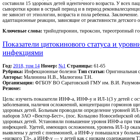
составили 15 здоровых детей идентичного возраста. У всех п
сыворотки крови в острый период и в период реконвалесценци
не зависит от этиологии, возраста и пола ребенка. Заключен
адаптационные реакции, зависящие от реактивности детского о
Ключевые слова:
трийодтиронин, тироксин, тиреотропный го
Показатели цитокинового статуса и уров
инфекциями
Год:
2018, том 14
Номер:
№1
Страницы:
61-65
Рубрика:
Инфекционные болезни
Тип статьи:
Оригинальная с
Авторы:
Малинина Н.В., Малюгина Т.Н.
Организация:
ФГБОУ ВО Саратовский ГМУ им. В.И. Разумовс
Резюме:
Цель: изучить показатели ИНФ-а, ИНФ-у и ИЛ-1(3 у детей с о
заболевания, наличия осложнений, концентрации гормонов щит
здоровых детей. Больным проводили определение уровней ИЛ-
наборов ЗАО «Вектор-Бест», (пос. Кольцово Новосибирской о
здоровых детей. Установили повышение уровня ИНФ-а при тя
инфекцией. Удетей, имеющих осложнения, уровень ИЛ-1р оказа
выявлены у детей с пневмонией, а ИНФ-у повышался у больны
«низкого ТЗ», а ИНФ-у — у детей как с низким содержанием 