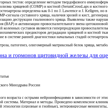
торных тестов: определение методом твердофазного иммуноферм
олизма хрящевой (СОМР) и костной (SerumCrossLaps и костного
теоартроза определена как 0-1 по J. Lawrence и J. Kellgren, но
Р-сигнала суставного хряща, наличия эрозий и кист, дегенера
визацию деструкции гиалинового хряща. Выявлены также наруш
ания (ВАР) и активизации провоспалительного звена цитокинов
й коленных суставов являются гиперпродукция провоспалитель
биохимических предикторов деградации хрящевой и костной тк
ие в системе ранней диагностики начальных стадий остеоартроза
роза, патогенез, олигомерный матриксный белок хряща, метаб
она и гормонов щитовидной железы для оце
татья
кого Минздрава России
ного возраста с острыми нейроинфекциями в зависимости от этио
ой системы. Материал и методы. Проведено комплексное клиник
 этиологии (серозные и гнойные), энтеровирусные менингиты,