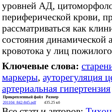
уровней АД, цитоморфол
периферической крови, п
рассматриваться как кли
состояния динамической 
кровотока у лиц пожилого
Ключевые слова:
старен
маркеры
,
ауторегуляция ц
артериальная гипертензия
Прикрепленный файл
Размер
201104_842-845.pdf
435.25 кб
Все статьи авторов:
Тихон