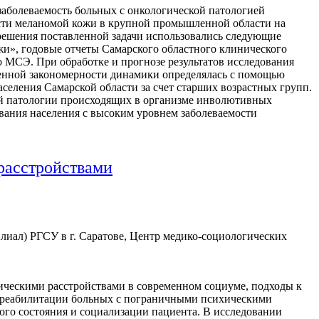
заболеваемость больных с онкологической патологией
ости меланомой кожи в крупной промышленной области на
 решения поставленной задачи использовались следующие
ожи», годовые отчеты Самарского областного клинического
о МСЭ. При обработке и прогнозе результатов исследования
ленной закономерности динамики определялась с помощью
аселения Самарской области за счет старших возрастных групп.
ой патологии происходящих в организме инволютивных
вания населения с высоким уровнем заболеваемости
расстройствами
иал) РГСУ в г. Саратове, Центр медико-социологических
ческими расстройствами в современном социуме, подходы к
ов реабилитации больных с пограничными психическими
ого состояния и социализации пациента. В исследовании