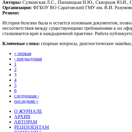
Авторы:
Сулковская Л.С., Папшицкая Н.Ю., Скворцов Ю.И., С
Организация:
ФГБОУ ВО Саратовский ГМУ им. В.И. Разумовс
Резюме:
История болезни была и остается основным документом, позв
несоответствия между существующими требованиями к их офо
сталкивается врач в каждодневной практике. Работа публикует
Ключевые слова:
спорные вопросы, диагностические ошибки,
« первая
‹ предыдущая
1
2
3
4
5
6
следующая ›
последняя »
О ЖУРНАЛЕ
АРХИВ
АВТОРАМ
РЕЦЕНЗЕНТАМ