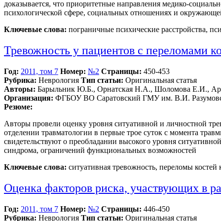
доказывается, что приоритетные направления медико-социаль
психологической сфере, социальных отношениях и окружающе
Ключевые слова:
пограничные психические расстройства, пси
Тревожность у пациентов с переломами к
Год:
2011, том 7
Номер:
№2
Страницы:
450-453
Рубрика:
Неврология
Тип статьи:
Оригинальная статья
Авторы:
Барыльник Ю.Б., Орнатская Н.А., Шоломова Е.И., Ар
Организация:
ФГБОУ ВО Саратовский ГМУ им. В.И. Разумовс
Резюме:
Авторы провели оценку уровня ситуативной и личностной тре
отделении травматологии в первые трое суток с момента травм
свидетельствуют о преобладании высокого уровня ситуативной
синдрома, ограничений функциональных возможностей
Ключевые слова:
ситуативная тревожность, переломы костей к
Оценка факторов риска, участвующих в р
Год:
2011, том 7
Номер:
№2
Страницы:
446-450
Рубрика:
Неврология
Тип статьи:
Оригинальная статья