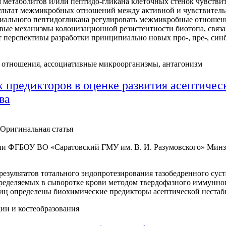
 метаболитов и/или пептидо-гликана клеточных стенок чувств
зультат межмикробных отношений между активной и чувствитель
риального пептидогликана регулировать межмикробные отношени
вые механизмы колонизационной резистентности биотопа, связ
перспективы разработки принципиально новых про-, пре-, син
 отношения, ассоциативные микроорганизмы, антагонизм
 предикторов в оценке развития асептичес
ва
Оригинальная статья
ии ФГБОУ ВО «Саратовский ГМУ им. В. И. Разумовского» Минз
езультатов тотального эндопротезирования тазобедренного сус
ределяемых в сыворотке крови методом твердофазного иммунно
лиц определены биохимические предикторы асептической неста
ии и костеобразования