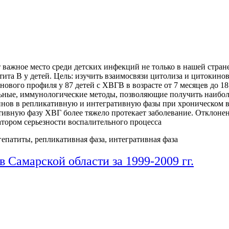
важное место среди детских инфекций не только в нашей стране
тита В у детей. Цель: изучить взаимосвязи цитолиза и цитокин
ового профиля у 87 детей с ХВГВ в возрасте от 7 месяцев до 1
ьные, иммунологические методы, позволяющие получить наибо
инов в репликативную и интегративную фазы при хроническом в
тивную фазу ХВГ более тяжело протекает заболевание. Отклоне
тором серьезности воспалительного процесса
епатиты, репликативная фаза, интегративная фаза
 Самарской области за 1999-2009 гг.