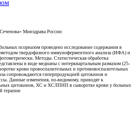
зом
Сеченова» Минздрава России
больных псориазом проведено исследование содержания в
) методом твердофазного иммуноферментного анализа (ИФА) и
фотометрически. Методы. Статистическая обработка
редставлены в виде медианы с интерквартальным размахом (25-
ыворотке крови провоспалительных и противовоспалительных
аза сопровождаются гиперпродукцией цитокинов и
сы. Данные изменения, по-видимому, приводят к
ьных цитокинов, ХС и ХСЛПНП в сыворотке крови у больных
ой терапии