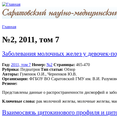
Главная
№2, 2011, том 7
Заболевания молочных желез у девочек-по
Год:
2011, том 7
Номер:
№2
Страницы:
465-470
Рубрика:
Педиатрия
Тип статьи:
Обзор
Авторы:
Гуменюк О.И., Черненков Ю.В.
Организация:
ФГБОУ ВО Саратовский ГМУ им. В.И. Разумовс
Резюме:
Представлены данные о распространенности дисморфий и забо
Ключевые слова:
рак молочной железы, молочные железы, ма
Взаимосвязь цитокинового профиля и цит