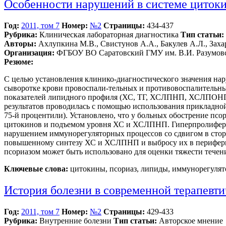
Особенности нарушений в системе цитоки
Год:
2011, том 7
Номер:
№2
Страницы:
434-437
Рубрика:
Клиническая лабораторная диагностика
Тип статьи:
Авторы:
Ахлупкина М.В., Свистунов А.А., Бакулев А.Л., Заха
Организация:
ФГБОУ ВО Саратовский ГМУ им. В.И. Разумовс
Резюме:
С целью установления клинико-диагностического значения на
сыворотке крови провоспали-тельных и противовоспалительны
показателей липидного профиля (ХС, ТГ, ХСЛПНП, ХСЛПОНП) н
результатов проводилась с помощью использования прикладной 
75-й процентили). Установлено, что у больных обострение п
цитокинов и подъемом уровня ХС и ХСЛПНП. Гиперпролиферац
нарушением иммунорегуляторных процессов со сдвигом в стор
повышенному синтезу ХС и ХСЛПНП и выбросу их в перифери
псориазом может быть использовано для оценки тяжести течени
Ключевые слова:
цитокины, псориаз, липиды, иммунорегуля
История болезни в современной терапевт
Год:
2011, том 7
Номер:
№2
Страницы:
429-433
Рубрика:
Внутренние болезни
Тип статьи:
Авторское мнение