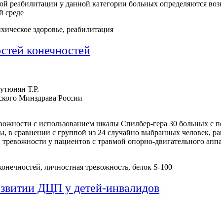
ной реабилитации у данной категории больных определяются во
й среде
хическое здоровье, реабилитация
остей конечностей
утюнян Т.Р.
кого Минздрава России
вожности с использованием шкалы Спилбер-гера 30 больных с п
ы, в сравнении с группой из 24 случайно выбранных человек, р
 тревожности у пациентов с травмой опорно-двигательного аппа
онечностей, личностная тревожность, белок S-100
азвитии ДЦП у детей-инвалидов