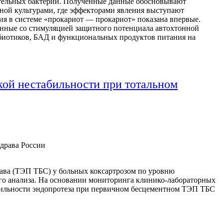
ительных бактерий. Полученные данные обосновывают
ной культурами, где эффекторами явления выступают
я в системе «прокариот — прокариот» показана впервые.
анные со стимуляцией защитного потенциала автохтонной
биотиков, БАД и функциональных продуктов питания на
кой нестабильности при тотальном
драва России
тава (ТЭП ТБС) у больных коксартрозом по уровню
го анализа. На основании мониторинга клинико-лабораторных
бильности эндопротеза при первичном бесцементном ТЭП ТБС