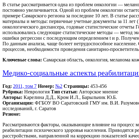
В статье рассматривается одна из проблем онкологии — мелано
постоянно увеличивается. Одной из проблем онкологии остает
примере Самарского региона за последние 10 лет. В статье р
материалы и методы: первичные учетные документы за 11 лет 
онкологического диспансера, годовые статистические отчеты Г
использовались следующие статистические методы — метод эк
ошибки регрессии с последующим определением t и р. Полученн
По данным анализа, чаще болеет нетрудоспособное население
процессов, необходимости проведения санитарно-просветитель
Ключевые слова:
Самарская область, онкология, меланома кож
Медико-социальные аспекты реабилитаци
Год:
2011, том 7
Номер:
№2
Страницы:
453-456
Рубрика:
Неврология
Тип статьи:
Авторское мнение
Авторы:
Карелина Д.Д., Кром И.Л., Барыльник Ю.Б.
Организация:
ФГБОУ ВО Саратовский ГМУ им. В.И. Разумовско
исследований, г. Саратов
Резюме:
Рассматриваются факторы, оказывающие влияние на процесс м
реабилитации психического здоровья населения. Приводятся 
расстройствами, направленной на коррекцию показателей каче