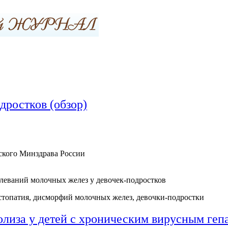
дростков (обзор)
кого Минздрава России
леваний молочных желез у девочек-подростков
стопатия, дисморфий молочных желез, девочки-подростки
олиза у детей с хроническим вирусным геп