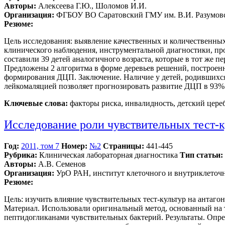
Авторы:
Алексеева Г.Ю., Шоломов И.И.
Организация:
ФГБОУ ВО Саратовский ГМУ им. В.И. Разумовс
Резюме:
Цель исследования: выявление качественных и количественны
клинического наблюдения, инструментальной диагностики, про
составили 39 детей аналогичного возраста, которые в тот же 
Предложены 2 алгоритма в форме деревьев решений, построенн
формирования ДЦП. Заключение. Наличие у детей, родившихс
лейкомаляцией позволяет прогнозировать развитие ДЦП в 93%
Ключевые слова:
факторы риска, инвалидность, детский цере
Исследование роли чувствительных тест-
Год:
2011, том 7
Номер:
№2
Страницы:
441-445
Рубрика:
Клиническая лабораторная диагностика
Тип статьи:
Авторы:
А.В. Семенов
Организация:
УрО РАН, институт клеточного и внутриклеточно
Резюме:
Цель: изучить влияние чувствительных тест-культур на анта
Материал. Использовали оригинальный метод, основанный на 
пептидогликанами чувствительных бактерий. Результаты. Опр