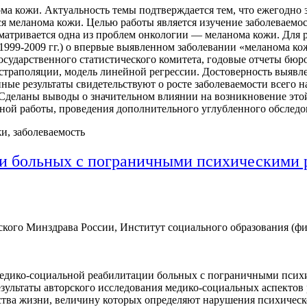
ма кожи. Актуальность темы подтверждается тем, что ежегодно 
ся меланома кожи. Целью работы является изучение заболеваем
ассматривается одна из проблем онкологии — меланома кожи. Для
(1999-2009 гг.) о впервые выявленном заболевании «меланома к
осударственного статистического комитета, годовые отчеты бюр
страполяции, модель линейной регрессии. Достоверность выяв
ые результаты свидетельствуют о росте заболеваемости всего н
. Сделаны выводы о значительном влиянии на возникновение эт
ной работы, проведения дополнительного углубленного обследо
и, заболеваемость
и больных с пограничными психическими 
го Минздрава России, Институт социального образования (фил
едико-социальной реабилитации больных с пограничными психи
результаты авторского исследования медико-социальных аспект
ства жизни, величину которых определяют нарушения психическ