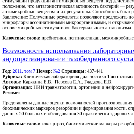
стимуляции продукции антимикробных веществ под действием
положение, что антагонистическая активность бактерий — ре
антимикробные вещества и их регуляторы. Способность бакте
Заключение: Полученные результаты позволяют предложить но
микрофлоры ассоциативными микроорганизмами, и открывают 
основе микробных стимуляторов бактериального антагонизма
Ключевые слова:
пребиотики, пептидогликан, межмикробные
Возможность использования лабораторных
эндопротезировании тазобедренного суста
Год:
2011, том 7
Номер:
№2
Страницы:
437-441
Рубрика:
Клиническая лабораторная диагностика
Тип статьи:
Авторы:
Карякина Е.В., Персова Е.А., Гладкова Е.В.
Организация:
НИИ травматологии, ортопедии и нейрохирург
Резюме:
Представлены данные оценки возможностей прогнозирования р
биохимических маркеров резорбции и формирования кости, оп
данных 50 больных и обследования 30 практически здоровых 
Ключевые слова:
коксартроз, биохимические маркеры резорбц