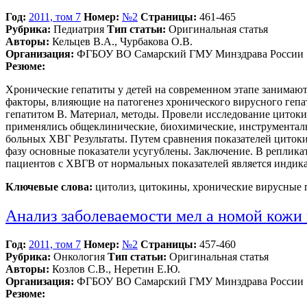
Год:
2011, том 7
Номер:
№2
Страницы:
461-465
Рубрика:
Педиатрия
Тип статьи:
Оригинальная статья
Авторы:
Кельцев В.А., Чурбакова О.В.
Организация:
ФГБОУ ВО Самарский ГМУ Минздрава России
Резюме:
Хронические гепатиты у детей на современном этапе занимают 
факторы, влияющие на патогенез хронического вирусного гепа
гепатитом В. Материал, методы. Провели исследование цитокин
применялись общеклинические, биохимические, инструментал
больных ХВГ Результаты. Путем сравнения показателей циток
фазу основные показатели усугублены. Заключение. В реплика
пациентов с ХВГВ от нормальных показателей является индика
Ключевые слова:
цитолиз, цитокины, хронические вирусные г
Анализ заболеваемости мел а номой кожи в
Год:
2011, том 7
Номер:
№2
Страницы:
457-460
Рубрика:
Онкология
Тип статьи:
Оригинальная статья
Авторы:
Козлов С.В., Неретин Е.Ю.
Организация:
ФГБОУ ВО Самарский ГМУ Минздрава России
Резюме: