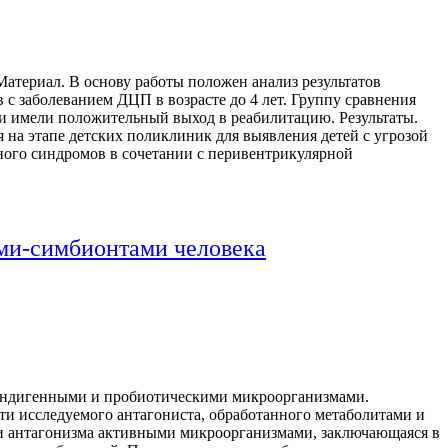
атериал. В основу работы положен анализ результатов
с заболеванием ДЦП в возрасте до 4 лет. Группу сравнения
к и имели положительный выход в реабилитацию. Результаты.
на этапе детских поликлиник для выявления детей с угрозой
ого синдромов в сочетании с перивентрикулярной
ями-симбионтами человека
 индигенными и пробиотическими микроорганизмами.
и исследуемого антагониста, обработанного метаболитами и
ии антагонизма активными микроорганизмами, заключающаяся в