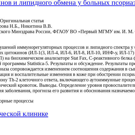
нов и липидного обмена у больных псориа
Оригинальная статья
рова Н.Б., Никитина В.В.
кого Минздрава России, ФГАОУ ВО «Первый МГМУ им. И. М. 
рушений иммунорегуляторных процессов и липидного спектра у 
х цитокинов (ИЛ-1(3, ИЛ-4, ИЛ-6, ИЛ-8, ИЛ-10, ИНФ-у, ИЛ-17
а биохимическом анализаторе Stat Fax, С-реактивного белка 
программы Statistica-5. Результаты и обсуждение. Результаты п
сориаза сопровождается изменением соотношения содержания в с
ия и воспалительные изменения в коже при обострении псори
ону Th-2 клеточного ответа, включающего аутоиммунные процес
ческий кровоток. Выводы. Определение уровня провоспалител
я заболевания, прогноза его развития и обоснования назначаем
торные процессы
ической клинике