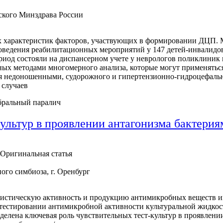
кого Минздрава России
х характеристик факторов, участвующих в формировании ДЦП. М
ведения реабилитационных мероприятий у 147 детей-инвалидов 
период состояли на диспансерном учете у неврологов поликлини
ых методами многомерного анализа, которые могут применяться 
я недоношенными, судорожного и гипертензионно-гидроцефальн
 случаев
бральный паралич
культур в проявлении антагонизма бактери
Оригинальная статья
го симбиоза, г. Оренбург
гонистическую активность и продукцию антимикробных веществ
тестировании антимикробной активности культуральной жидкост
еделена ключевая роль чувствительных тест-культур в проявлен