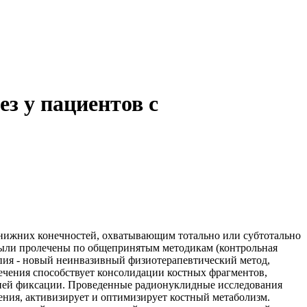
з у пациентов с
 нижних конечностей, охватывающим тотально или субтотально
 были пролечены по общепринятым методикам (контрольная
пия - новый неинвазивный физиотерапевтический метод,
ечения способствует консолидации костных фрагментов,
ешней фиксации. Проведенные радионуклидные исследования
ения, активизирует и оптимизирует костный метаболизм.