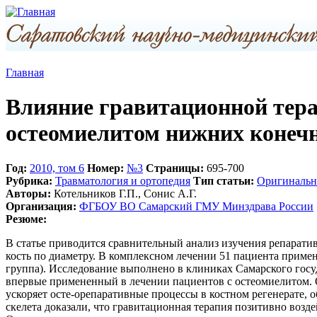
Главная
Влияние гравитационной тера
остеомиелитом нижних конеч
Год:
2010, том 6
Номер:
№3
Страницы:
695-700
Рубрика:
Травматология и ортопедия
Тип статьи:
Оригинальна
Авторы:
Котельников Г.П., Сонис А.Г.
Организация:
ФГБОУ ВО Самарский ГМУ Минздрава России
Резюме:
В статье приводится сравнительный анализ изучения репарати
кость по диаметру. В комплексном лечении 51 пациента приме
группа). Исследование выполнено в клиниках Самарского госу
впервые примененный в лечении пациентов с остеомиелитом. 
ускоряет осте-орепаративные процессы в костном регенерате,
скелета доказали, что гравитационная терапия позитивно возд