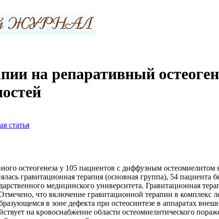
пии на репаративный остеогене
ностей
я статья
вного остеогенеза у 105 пациентов с диффузным остеомиелитом
нялась гравитационная терапия (основная группа), 54 пациента
дарственного медицинского университета. Гравитационная тера
Отмечено, что включение гравитационной терапии в комплекс л
 образующемся в зоне дефекта при остеосинтезе в аппаратах вн
ействует на кровоснабжение области остеомиелитического пораж