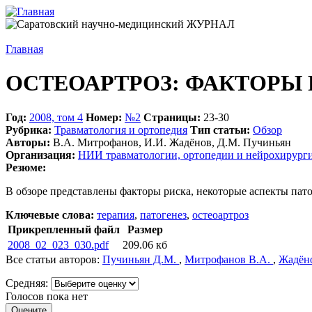
Главная
ОСТЕОАРТРОЗ: ФАКТОРЫ 
Год:
2008, том 4
Номер:
№2
Страницы:
23-30
Рубрика:
Травматология и ортопедия
Тип статьи:
Обзор
Авторы:
В.А. Митрофанов, И.И. Жадёнов, Д.М. Пучиньян
Организация:
НИИ травматологии, ортопедии и нейрохирург
Резюме:
В обзоре представлены факторы риска, некоторые аспекты пат
Ключевые слова:
терапия
,
патогенез
,
остеоартроз
Прикрепленный файл
Размер
2008_02_023_030.pdf
209.06 кб
Все статьи авторов:
Пучиньян Д.М.
,
Митрофанов В.А.
,
Жадён
Средняя:
Голосов пока нет