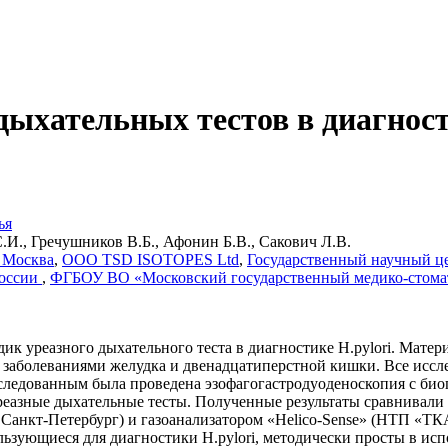
дыхательных тестов в диагност
ья
.И., Гречушников В.Б., Афонин Б.В., Сакович Л.В.
 Москва
,
ООО TSD ISOTOPES Ltd
,
Государственный научный ц
России
,
ФГБОУ ВО «Московский государственный медико-стомат
к уреазного дыхательного теста в диагностике Н.pylori. Матери
 заболеваниями желудка и двенадцатиперстной кишки. Все иссл
бследованным была проведена эзофагогастродуоденоскопия с би
 уреазные дыхательные тесты. Полученные результаты сравнив
кт-Петербург) и газоанализатором «Helico-Sense» (НТП «ТКА»
ользующиеся для диагностики Н.pylori, методически просты в и