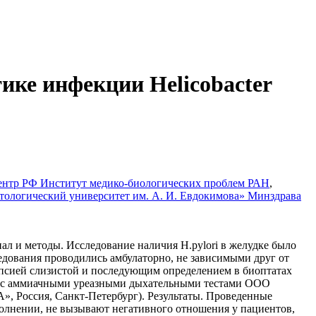
ике инфекции Helicobacter
ентр РФ Институт медико-биологических проблем РАН
,
ологический университет им. А. И. Евдокимова» Минздрава
ал и методы. Исследование наличия Н.pylori в желудке было
едования проводились амбулаторно, не зависимыми друг от
опсией слизистой и последующим определением в биоптатах
али с аммиачными уреазными дыхательными тестами ООО
, Россия, Санкт-Петербург). Результаты. Проведенные
сполнении, не вызывают негативного отношения у пациентов,