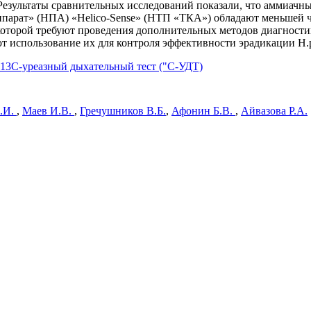
 Результаты сравнительных исследований показали, что аммиачны
ппарат» (НПА) «Helico-Sense» (НТП «ТКА») обладают меньшей ч
которой требуют проведения дополнительных методов диагностик
т использование их для контроля эффективности эрадикации Н.p
13С-уреазный дыхательный тест ("С-УДТ)
.И.
,
Маев И.В.
,
Гречушников В.Б.
,
Афонин Б.В.
,
Айвазова Р.А.