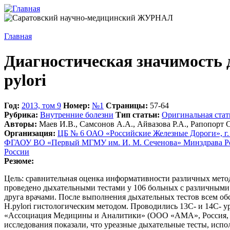
Главная
Диагностическая значимость 
pylori
Год:
2013, том 9
Номер:
№1
Страницы:
57-64
Рубрика:
Внутренние болезни
Тип статьи:
Оригинальная стат
Авторы:
Маев И.В., Самсонов А.А., Айвазова Р.А., Рапопорт С
Организация:
ЦБ № 6 ОАО «Российские Железные Дороги», г.
ФГАОУ ВО «Первый МГМУ им. И. М. Сеченова» Минздрава 
России
Резюме:
Цель: сравнительная оценка информативности различных методи
проведено дыхательными тестами у 106 больных с различными
друга врачами. После выполнения дыхательных тестов всем о
Н.pylori гистологическим методом. Проводились 13С- и 14С-
«Ассоциация Медицины и Аналитики» (ООО «АМА», Россия, Сан
исследования показали, что уреазные дыхательные тесты, исп