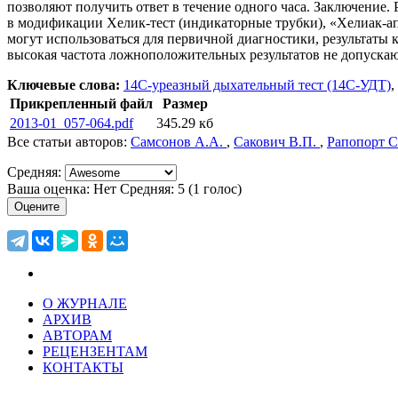
позволяют получить ответ в течение одного часа. Заключение.
в модификации Хелик-тест (индикаторные трубки), «Хелиак-а
могут использоваться для первичной диагностики, результаты 
высокая частота ложноположительных результатов не допускаю
Ключевые слова:
14С-уреазный дыхательный тест (14С-УДТ)
,
Прикрепленный файл
Размер
2013-01_057-064.pdf
345.29 кб
Все статьи авторов:
Самсонов А.А.
,
Сакович В.П.
,
Рапопорт С
Средняя:
Ваша оценка:
Нет
Средняя:
5
(
1
голос)
О ЖУРНАЛЕ
АРХИВ
АВТОРАМ
РЕЦЕНЗЕНТАМ
КОНТАКТЫ